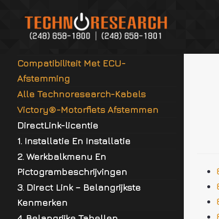
Probleemoplossen
Zum
TRO2/O2 Sensoren/Rivnut
Inhalt
Installatie
springen
O2-sensor Installatiekit Lite
Compatibiliteit Met ECU-
Afstemming
Alle Technoresearch-Kabels
Victory®-Motorfiets Afstemmen
DirectLink-licentie
1. Installatie En Installatie
2. Werkbalkmenu En
Pictogrambeschrijvingen
3. Direct Link – Belangrijkste
Kenmerken
4. Belangrijke Tabellen