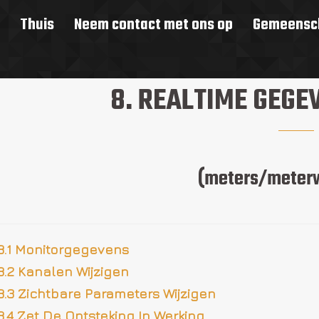
Thuis
Neem contact met ons op
Gemeensch
8. REALTIME GEG
(meters/meter
8.1 Monitorgegevens
8.2 Kanalen Wijzigen
8.3 Zichtbare Parameters Wijzigen
8.4 Zet De Ontsteking In Werking