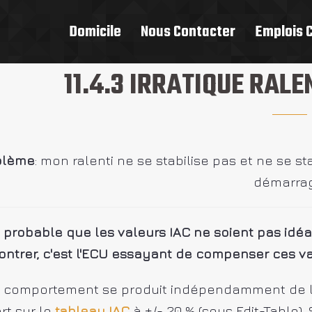
Domicile
Nous Contacter
Emplois 
11.4.3 IRRATIQUE RAL
blème
: mon ralenti ne se stabilise pas et ne se s
démarrag
st probable que les valeurs IAC ne soient pas id
ontrer, c'est l'ECU essayant de compenser ces v
e comportement se produit indépendamment de la
rt sur le
tableau IAC
à +/- 20 % (sous Edit-Table)