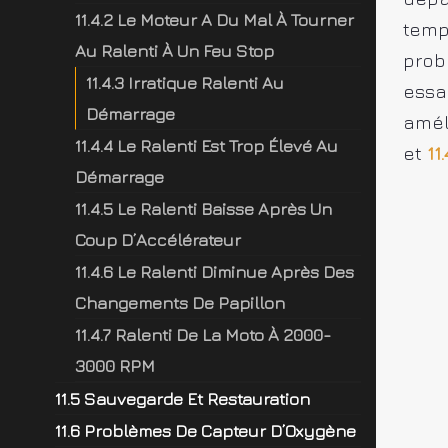
11.4.2 Le Moteur A Du Mal À Tourner
temp
Au Ralenti À Un Feu Stop
prob
11.4.3 Irratique Ralenti Au
essa
Démarrage
amél
11.4.4 Le Ralenti Est Trop Élevé Au
et
11.
Démarrage
11.4.5 Le Ralenti Baisse Après Un
Coup D’Accélérateur
11.4.6 Le Ralenti Diminue Après Des
Changements De Papillon
11.4.7 Ralenti De La Moto À 2000-
3000 RPM
11.5 Sauvegarde Et Restauration
11.6 Problèmes De Capteur D’Oxygène