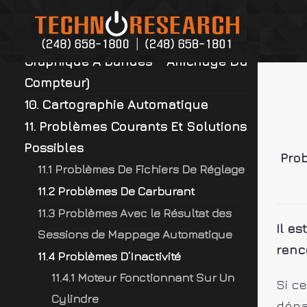
Aller
9. Surveiller Les Données En
au
Temps Réel (Affichage Du
contenu
Graphique À Bandes – Affichage Du
Compteur)
10. Cartographie Automatique
11. Problèmes Courants Et Solutions
Possibles
Pro
11.1 Problèmes De Fichiers De Réglage
11.2 Problèmes De Carburant
11.3 Problèmes Avec le Résultat des
Il e
Sessions de Mappage Automatique
renc
11.4 Problèmes D’Inactivité
11.4.1 Moteur Fonctionnant Sur Un
Si c
Cylindre
dépa