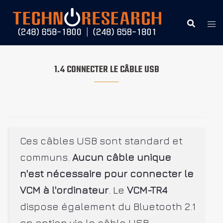
Aller
au
contenu
1.4 CONNECTER LE CÂBLE USB
Ces câbles USB sont standard et
communs.
Aucun câble unique
n'est nécessaire pour connecter le
VCM à l'ordinateur
. Le
VCM-TR4
dispose également du Bluetooth 2.1
en option via le câble USB.